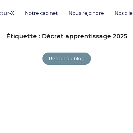
ctur-X
Notre cabinet
Nous rejoindre
Nos cli
Étiquette :
Décret apprentissage 2025
Retour au blog