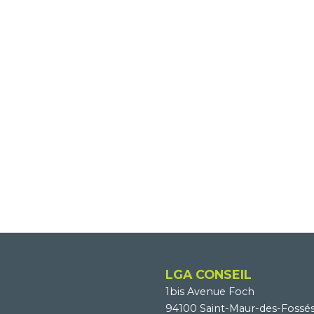
LGA CONSEIL
1bis Avenue Foch
94100 Saint-Maur-des-Fossé