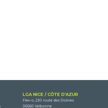
LGA NICE / CÔTE D’AZUR
Flex-o, 230 route des Dolines
s
06560 Valbonne