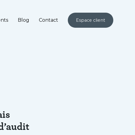
ents
Blog
Contact
Espace client
s
ais
d’audit