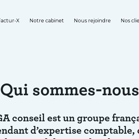
Factur-X
Notre cabinet
Nous rejoindre
Nos cli
n d'Entreprise
Solo
Qui sommes-nou
PME
cie
Juridique
A conseil est un groupe franç
Ressources Humaines,
ndant d’expertise comptable, 
Social et Paie