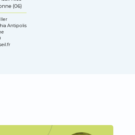
bonne (06)
ller
ia Antipolis
ne
0